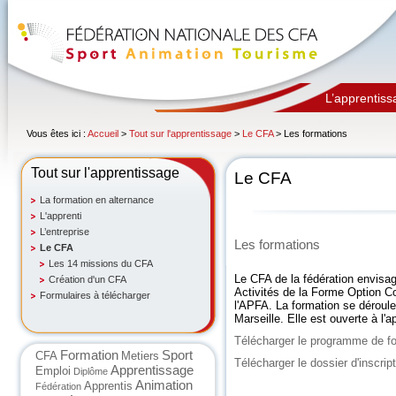
L’apprentiss
Vous êtes ici :
Accueil
>
Tout sur l'apprentissage
>
Le CFA
> Les formations
Tout sur l'apprentissage
Le CFA
La formation en alternance
L'apprenti
L’entreprise
Les formations
Le CFA
Les 14 missions du CFA
Le CFA de la fédération envisa
Création d'un CFA
Activités de la Forme Option Co
Formulaires à télécharger
l'APFA. La formation se dérou
Marseille. Elle est ouverte à l'
Télécharger le programme de f
Formation
Sport
CFA
Metiers
Télécharger le dossier d'inscrip
Apprentissage
Emploi
Diplôme
Animation
Apprentis
Fédération