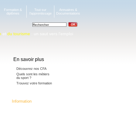
Formation &
Tout sur
Annuaires &
diplômes
l'apprentissage
Documentations
n
et
du tourisme
: un saut vers l’emploi
En savoir plus
Découvrez nos CFA
Quels sont les métiers
du sport ?
Trouvez votre formation
Information
La fédération c'est :
24 CFA membres,16392 apprentis, 5
millions d'heures de formation
dispensées.133 diplômes, titres
professionnels et mentions
complémentaires préparés,
dont 70 diplômes Jeunesse et Sport.