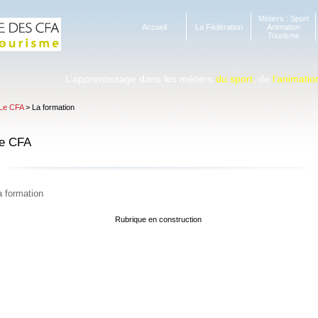
Métiers : Sport
Accueil
La Fédération
Animation
Tourisme
L’apprentissage dans les métiers
du sport
, de
l’animatio
Le CFA
> La formation
e CFA
a formation
Rubrique en construction