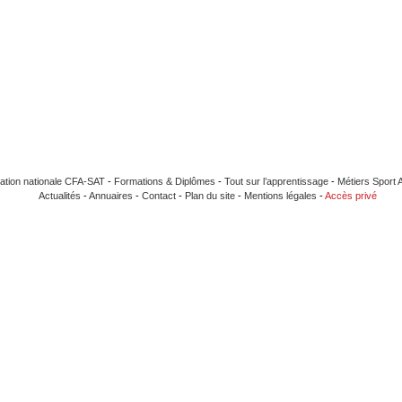
ation nationale CFA-SAT
-
Formations & Diplômes
-
Tout sur l’apprentissage
-
Métiers Sport 
Actualités
-
Annuaires
-
Contact
-
Plan du site
-
Mentions légales
-
Accès privé