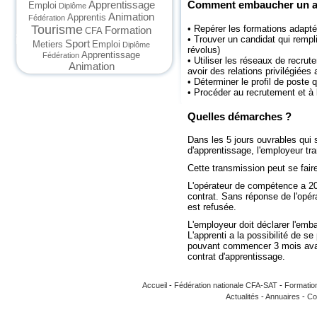
Comment embaucher un a
Apprentissage
Emploi
Diplôme
Animation
Apprentis
Fédération
Tourisme
• Repérer les formations adapté
Formation
CFA
• Trouver un candidat qui rempl
Sport
Metiers
Emploi
Diplôme
révolus)
Apprentissage
Fédération
• Utiliser les réseaux de recru
Animation
avoir des relations privilégiées
• Déterminer le profil de poste q
• Procéder au recrutement et à l
Quelles démarches ?
Dans les 5 jours ouvrables qui s
d'apprentissage, l'employeur tr
Cette transmission peut se fair
L'opérateur de compétence a 20 
contrat. Sans réponse de l'opé
est refusée.
L'employeur doit déclarer l'em
L'apprenti a la possibilité de s
pouvant commencer 3 mois avan
contrat d'apprentissage.
Accueil
-
Fédération nationale CFA-SAT
-
Formatio
Actualités
-
Annuaires
-
Co