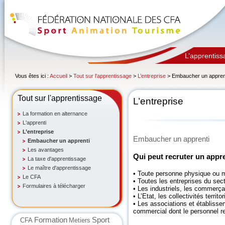
L’apprentiss
Vous êtes ici :
Accueil
>
Tout sur l'apprentissage
>
L’entreprise
> Embaucher un appren
Tout sur l'apprentissage
L’entreprise
La formation en alternance
L'apprenti
L’entreprise
Embaucher un apprenti
Embaucher un apprenti
Les avantages
Qui peut recruter un appre
La taxe d'apprentissage
Le maître d'apprentissage
• Toute personne physique ou 
Le CFA
• Toutes les entreprises du sec
Formulaires à télécharger
• Les industriels, les commerçan
• L’Etat, les collectivités territ
• Les associations et établisse
commercial dont le personnel re
Formation
Sport
CFA
Metiers