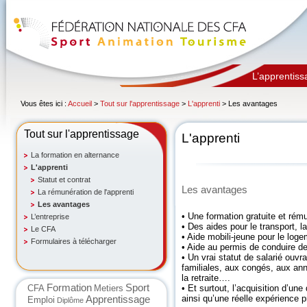
L’apprentiss
Vous êtes ici :
Accueil
>
Tout sur l'apprentissage
>
L'apprenti
> Les avantages
Tout sur l'apprentissage
L'apprenti
La formation en alternance
L'apprenti
Statut et contrat
Les avantages
La rémunération de l'apprenti
Les avantages
• Une formation gratuite et rém
L’entreprise
• Des aides pour le transport, l
Le CFA
• Aide mobili-jeune pour le loge
Formulaires à télécharger
• Aide au permis de conduire d
• Un vrai statut de salarié ouvr
familiales, aux congés, aux ann
la retraite….
Formation
Sport
CFA
Metiers
• Et surtout, l’acquisition d’une
Apprentissage
ainsi qu’une réelle expérience p
Emploi
Diplôme