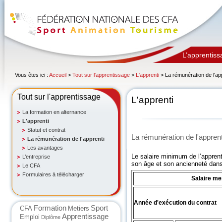
L’apprentiss
Vous êtes ici :
Accueil
>
Tout sur l'apprentissage
>
L'apprenti
> La rémunération de l'ap
Tout sur l'apprentissage
L'apprenti
La formation en alternance
L'apprenti
Statut et contrat
La rémunération de l'apprent
La rémunération de l'apprenti
Les avantages
Le salaire minimum de l’apprent
L’entreprise
son âge et son ancienneté dans 
Le CFA
Formulaires à télécharger
Salaire me
Année d'exécution du contrat
Formation
Sport
CFA
Metiers
Apprentissage
Emploi
Diplôme