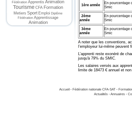
Animation
Apprentis
Fédération
En pourcentage 
1ère année
Tourisme
Formation
Smic
CFA
Sport
Metiers
Emploi
Diplôme
2ème
En pourcentage 
Apprentissage
Fédération
année
Smic
Animation
3ème
En pourcentage 
année
Smic
A noter que les conventions, ac
l’employeur lui-même peuvent f
L’apprenti reste exonéré de char
jusqu'à 79% du SMIC.
Les salaires versés aux apprent
limite de 18473 € annuel et n
Accueil
-
Fédération nationale CFA-SAT
-
Formatio
Actualités
-
Annuaires
-
Co