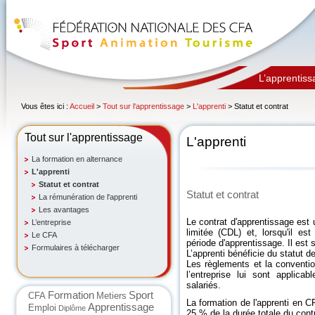
L’apprentiss
Vous êtes ici :
Accueil
>
Tout sur l'apprentissage
>
L'apprenti
> Statut et contrat
Tout sur l'apprentissage
L'apprenti
La formation en alternance
L'apprenti
Statut et contrat
Statut et contrat
La rémunération de l'apprenti
Les avantages
Le contrat d'apprentissage est u
L’entreprise
limitée (CDL) et, lorsqu'il es
Le CFA
période d'apprentissage. Il est s
Formulaires à télécharger
L’apprenti bénéficie du statut de
Les règlements et la conventio
l’entreprise lui sont applic
salariés.
Formation
Sport
CFA
Metiers
La formation de l'apprenti en 
Apprentissage
Emploi
Diplôme
25 % de la durée totale du contr