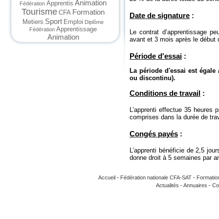
Animation
Apprentis
Fédération
Tourisme
Formation
CFA
Date de signature
:
Sport
Metiers
Emploi
Diplôme
Apprentissage
Fédération
Le contrat d’apprentissage pe
Animation
avant et 3 mois après le début
Période d'essai
:
La période d'essai est égale
ou discontinu).
Conditions de travail
:
L’apprenti effectue 35 heures 
comprises dans la durée de trav
Congés payés
:
L’apprenti bénéficie de 2,5 jou
donne droit à 5 semaines par a
Accueil
-
Fédération nationale CFA-SAT
-
Formatio
Actualités
-
Annuaires
-
Co