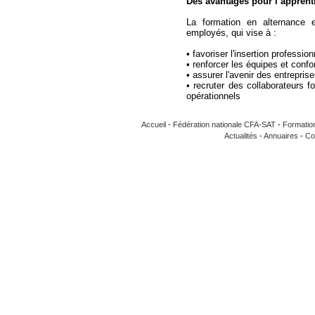
Des avantages pour l’apprent
La formation en alternance 
employés, qui vise à :
• favoriser l'insertion professio
• renforcer les équipes et confo
• assurer l'avenir des entrepris
• recruter des collaborateurs f
opérationnels
Accueil
-
Fédération nationale CFA-SAT
-
Formatio
Actualités
-
Annuaires
-
Co