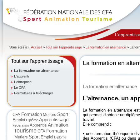
L’apprentiss
Vous êtes ici :
Accueil
>
Tout sur l'apprentissage
>
La formation en alternance
> La for
Tout sur l'apprentissage
La formation en alte
La formation en alternance
L'apprenti
L’entreprise
La formation en alternance
Le CFA
Formulaires à télécharger
L’alternance, un ap
La formation en alternance est
Formation
Sport
CFA
Metiers
qui permet d’obtenir un diplôm
Apprentissage
travail.
Emploi
Diplôme
Elle comprend :
Animation
Apprentis
Fédération
Tourisme
Formation
CFA
• une formation théorique indi
Sport
Metiers
Emploi
Diplôme
des Apprentis (CFA) ou dans 