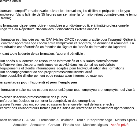
activités choisi.
alternance emploi/formation varie suivant les formations, les diplômes préparés et le type
employeur (dans la limite de 35 heures par semaine, la formation étant comptée dans le temp
 travail)
s formations dispensées doivent conduire à un diplôme ou titre à finalité professionnelle
registrés au Répertoire National des Certifications Professionnelles.
 formation est financée par les CFA (via les OPCO) et donc gratuite pour l’apprenti. Grâce à
 contrat d’apprentissage conclu entre l’employeur et l’apprenti, ce dernier est rémunéré. La
munération est déterminée en fonction de l’âge et de l’année de formation de l’apprenti.
ndant toute la durée de sa formation, l’apprenti bénéficie :
d’un accès aux centres de ressources informatisés et aux salles d'entraînement
de l’intervention d'experts techniques en activité dans les domaines spécialisés
d’équipements et d’outils informatiques adaptés pour l'individualisation des formations
d’un accompagnement de son projet professionnel individualisé
d’une possibilité d'hébergement et de restauration internes ou externes
s avantages pour l’apprenti et pour l’employeur
 formation en alternance est une opportunité pour tous, employeurs et employés, qui vise à :
favoriser l'insertion professionnelle des jeunes
renforcer les équipes et conforter la compétitivité des entreprises
assurer l'avenir des entreprises et assurer le renouvellement de leurs effectifs
recruter des collaborateurs formés par les soins de l’entreprise et rapidement opérationnels
ation nationale CFA-SAT
-
Formations & Diplômes
-
Tout sur l’apprentissage
-
Métiers Sport 
Actualités
-
Annuaires
-
Contact
-
Plan du site
-
Mentions légales
-
Accès privé