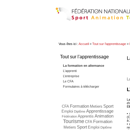
Vous êtes ici :
Accueil
>
Tout sur l'apprentissage
>
Tout sur l'apprentissage
L
La formation en alternance
L'apprenti
L’entreprise
L
Le CFA
Formulaires à télécharger
L
La
d’
Formation
Sport
CFA
Metiers
El
Apprentissage
Emploi
Diplôme
• 
Animation
Apprentis
Fédération
(C
Tourisme
à 
Formation
CFA
• 
Sport
Metiers
Emploi
re
Diplôme