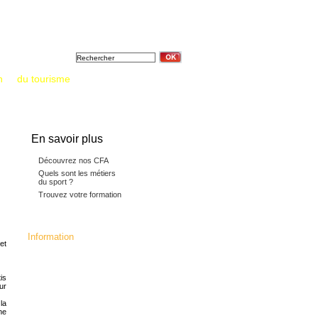
Formation &
Tout sur
Annuaires &
diplômes
l'apprentissage
Documentations
n
et
du tourisme
: un saut vers l’emploi
En savoir plus
Découvrez nos CFA
Quels sont les métiers
du sport ?
Trouvez votre formation
Information
et
La fédération c'est :
24 CFA membres,16392 apprentis, 5
millions d'heures de formation
is
dispensées.133 diplômes, titres
ur
professionnels et mentions
complémentaires préparés,
la
dont 70 diplômes Jeunesse et Sport.
ne