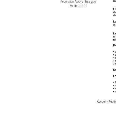
d’
Apprentissage
Fédération
Animation
L’
d'
de
Le
en
La
un
ré
Pe
• 
• 
• 
• 
• 
De
La
• 
• 
• 
• 
Accueil
-
Fédér