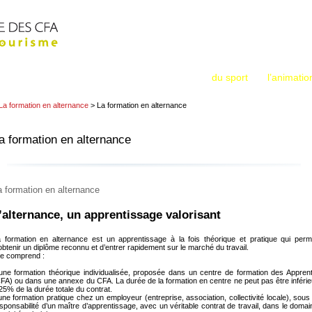
Métiers : Sport
Accueil
La Fédération
Animation
Tourisme
L’apprentissage dans les métiers
du sport
, de
l’animatio
La formation en alternance
> La formation en alternance
a formation en alternance
a formation en alternance
’alternance, un apprentissage valorisant
 formation en alternance est un apprentissage à la fois théorique et pratique qui perm
obtenir un diplôme reconnu et d’entrer rapidement sur le marché du travail.
le comprend :
une formation théorique individualisée, proposée dans un centre de formation des Apprent
FA) ou dans une annexe du CFA. La durée de la formation en centre ne peut pas être inférie
25% de la durée totale du contrat.
une formation pratique chez un employeur (entreprise, association, collectivité locale), sous 
sponsabilité d’un maître d’apprentissage, avec un véritable contrat de travail, dans le domai