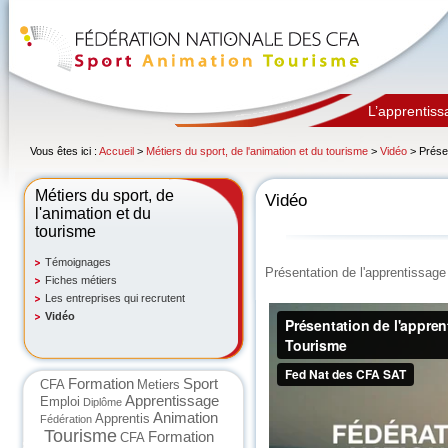
L’apprentiss
Vous êtes ici :
Accueil
>
Métiers du sport, de l'animation et du tourisme
>
Vidéo
> Présen
Métiers du sport, de
Vidéo
l'animation et du
tourisme
Témoignages
Présentation de l'apprentissag
Fiches métiers
Les entreprises qui recrutent
Vidéo
Formation
Sport
CFA
Metiers
Apprentissage
Emploi
Diplôme
Animation
Apprentis
Fédération
Tourisme
Formation
CFA