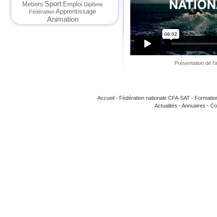
Sport
Metiers
Emploi
Diplôme
Apprentissage
Fédération
Animation
Présentation de l
Accueil
-
Fédération nationale CFA-SAT
-
Formatio
Actualités
-
Annuaires
-
Co