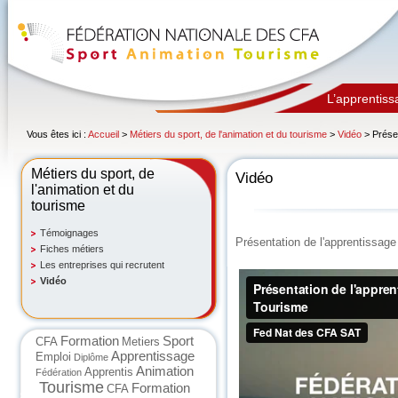
L’apprentiss
Vous êtes ici :
Accueil
>
Métiers du sport, de l'animation et du tourisme
>
Vidéo
> Présen
Métiers du sport, de
Vidéo
l'animation et du
tourisme
Témoignages
Présentation de l'apprentissag
Fiches métiers
Les entreprises qui recrutent
Vidéo
Formation
Sport
CFA
Metiers
Apprentissage
Emploi
Diplôme
Animation
Apprentis
Fédération
Tourisme
Formation
CFA