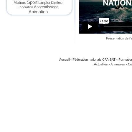
Sport
Metiers
Emploi
Diplôme
Apprentissage
Fédération
Animation
Présentation de l
Accueil
-
Fédération nationale CFA-SAT
-
Formatio
Actualités
-
Annuaires
-
Co