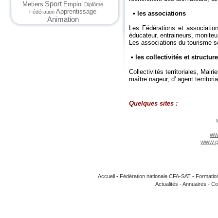
Sport
Metiers
Emploi
Diplôme
Apprentissage
Fédération
• les associations
Animation
Les Fédérations et association
éducateur, entraineurs, moniteu
Les associations du tourisme so
• les collectivités et structu
Collectivités territoriales, Mai
maître nageur, d' agent territori
Quelques sites :
ww
www.pr
Accueil
-
Fédération nationale CFA-SAT
-
Formatio
Actualités
-
Annuaires
-
Co