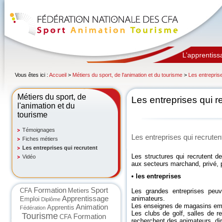
L’apprentiss
Vous êtes ici :
Accueil
>
Métiers du sport, de l'animation et du tourisme
>
Les entreprise
Métiers du sport, de
Les entreprises qui r
l'animation et du
tourisme
Témoignages
Les entreprises qui recruten
Fiches métiers
Les entreprises qui recrutent
Les structures qui recrutent d
Vidéo
aux secteurs marchand, privé, 
• les entreprises
Formation
Sport
CFA
Metiers
Les grandes entreprises peuv
Apprentissage
animateurs.
Emploi
Diplôme
Les enseignes de magasins emb
Animation
Apprentis
Fédération
Les clubs de golf, salles de r
Tourisme
Formation
CFA
recherchent des animateurs, dir