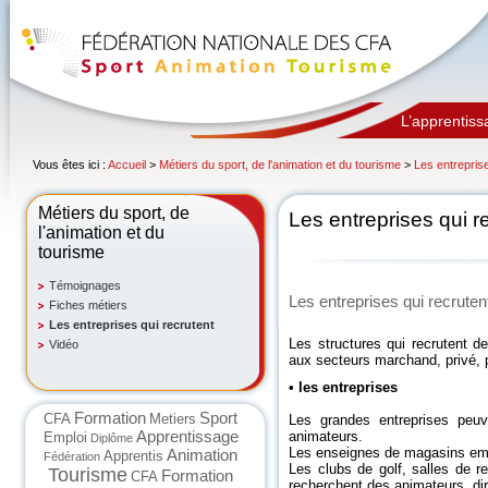
L’apprentiss
Vous êtes ici :
Accueil
>
Métiers du sport, de l'animation et du tourisme
>
Les entreprise
Métiers du sport, de
Les entreprises qui r
l'animation et du
tourisme
Témoignages
Les entreprises qui recruten
Fiches métiers
Les entreprises qui recrutent
Les structures qui recrutent d
Vidéo
aux secteurs marchand, privé, 
• les entreprises
Formation
Sport
CFA
Metiers
Les grandes entreprises peuv
Apprentissage
animateurs.
Emploi
Diplôme
Les enseignes de magasins emb
Animation
Apprentis
Fédération
Les clubs de golf, salles de r
Tourisme
Formation
CFA
recherchent des animateurs, dir