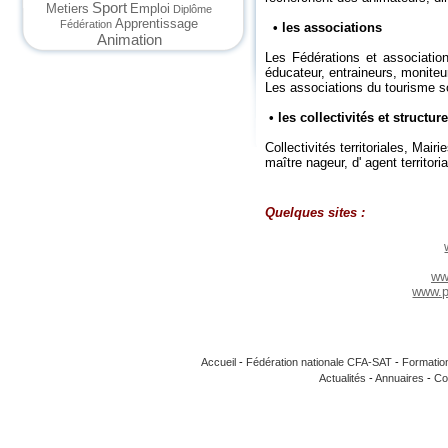
Sport
Metiers
Emploi
Diplôme
Apprentissage
Fédération
• les associations
Animation
Les Fédérations et association
éducateur, entraineurs, moniteu
Les associations du tourisme so
• les collectivités et structu
Collectivités territoriales, Mai
maître nageur, d' agent territori
Quelques sites :
ww
www.pr
Accueil
-
Fédération nationale CFA-SAT
-
Formatio
Actualités
-
Annuaires
-
Co