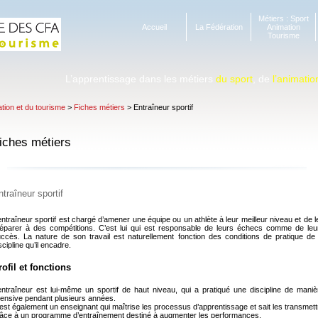
Métiers : Sport
Accueil
La Fédération
Animation
Tourisme
L’apprentissage dans les métiers
du sport
, de
l’animatio
ation et du tourisme
>
Fiches métiers
> Entraîneur sportif
iches métiers
ntraîneur sportif
entraîneur sportif est chargé d’amener une équipe ou un athlète à leur meilleur niveau et de l
éparer à des compétitions. C’est lui qui est responsable de leurs échecs comme de leu
ccès. La nature de son travail est naturellement fonction des conditions de pratique de 
scipline qu’il encadre.
rofil et fonctions
entraîneur est lui-même un sportif de haut niveau, qui a pratiqué une discipline de maniè
tensive pendant plusieurs années.
est également un enseignant qui maîtrise les processus d’apprentissage et sait les transmett
âce à un programme d’entraînement destiné à augmenter les performances.