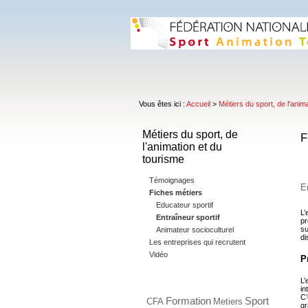
Vous êtes ici :
Accueil
>
Métiers du sport, de l'anim
Métiers du sport, de
F
l'animation et du
tourisme
Témoignages
E
Fiches métiers
Educateur sportif
L’
Entraîneur sportif
pr
su
Animateur socioculturel
di
Les entreprises qui recrutent
Vidéo
P
L’
in
C’
Formation
Sport
CFA
Metiers
gr