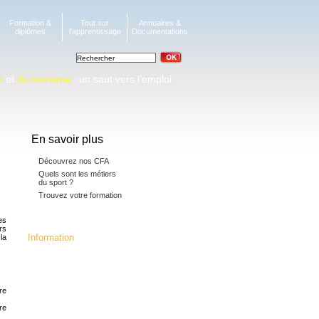
Formation &
Tout sur
Annuaires &
diplômes
l'apprentissage
Documentations
n
et
du tourisme
: un saut vers l’emploi
En savoir plus
Découvrez nos CFA
Quels sont les métiers
du sport ?
Trouvez votre formation
es
rs
Information
la
La fédération c'est :
24 CFA membres,16392 apprentis, 5
millions d'heures de formation
dispensées.133 diplômes, titres
professionnels et mentions
re
complémentaires préparés,
dont 70 diplômes Jeunesse et Sport.
re