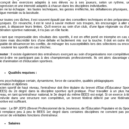
l conçoit des exercices adaptés à ses élèves ou à ses joueurs, selon un rythme, u
ogression et une intensité adaptés à chacun dans les disciplines individuelles.
en ne lui échappe : les fautes techniques, les gestes irréfléchis, les défaillances physiques, 
tigue mentale ou la lassitude.
ur toutes ces tâches, il est souvent épaulé par des conseillers techniques et des préparateu
ysiques. En revanche, il est le seul à savoir motiver ses troupes, les encourager à aller 
avant, à dépasser leurs limites. Qu’il exerce au sein d’un club, d’une ligue régionale ou d’u
dération sportive nationale, il n’a pas un rôle facile.
 tant que responsable des résultats des sportifs, il est en effet porté en triomphe en cas 
ctoire mais discrédité lors d’une défaite et facilement mis sur la touche. Il doit en outre êt
pable de désamorcer les conflits, de ménager les susceptibilités lors des sélections ou enco
 soutenir les sportifs en cas d’échec.
 noter
: Il existe également des entraîneurs exerçant au sein d’organisations non compétitive
est-à-dire ne participant pas à des championnats professionnels. Ils ont alors davantage 
le d’animation et d’éducation sportives.
Qualités requises :
ns psychologique certain, dynamisme, force de caractère, qualités pédagogiques
rmation et diplômes
cien sportif de haut niveau, l’entraîneur doit être titulaire du brevet d’Etat d’Éducateur Sport
EES) du 2e degré dans la discipline sportive qu’il pratique. Pour travailler à un plus ha
veau, en tant qu’entraîneur national, le 3e degré du même BEES est exigé. Si on exerce à tit
névole dans une structure non compétitive, un brevet fédéral délivré par une fédérati
ortive est suffisant.
noter : Le BP JEPS (Brevet Professionnel de la Jeunesse, de l’Éducation Populaire et du Spor
i remplace peu à peu le BEES 1er degré dans certaines disciplines ne convient pas po
ercer de véritables fonctions d’entraîneur.
Salaires