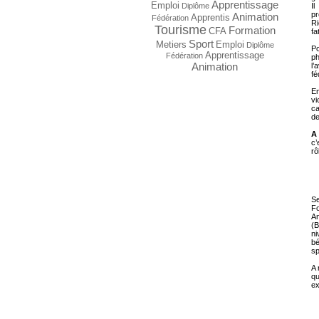
Apprentissage
Emploi
I
Diplôme
pr
Animation
Apprentis
Fédération
Ri
Tourisme
Formation
CFA
fa
Sport
Metiers
Emploi
Diplôme
Po
Apprentissage
Fédération
ph
Animation
l’
fé
En
vi
ca
de
A
c’
rô
Se
Fo
An
(B
ni
bé
sp
A 
qu
ex