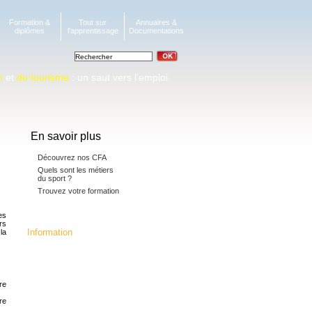
Formation &
Tout sur
Annuaires &
diplômes
l'apprentissage
Documentations
n
et
du tourisme
: un saut vers l’emploi
En savoir plus
Découvrez nos CFA
Quels sont les métiers
du sport ?
Trouvez votre formation
es
rs
Information
la
La fédération c'est :
24 CFA membres,16392 apprentis, 5
millions d'heures de formation
dispensées.133 diplômes, titres
professionnels et mentions
re
complémentaires préparés,
dont 70 diplômes Jeunesse et Sport.
re