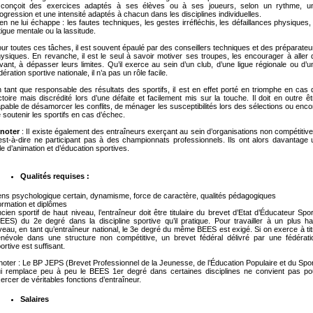
l conçoit des exercices adaptés à ses élèves ou à ses joueurs, selon un rythme, u
ogression et une intensité adaptés à chacun dans les disciplines individuelles.
en ne lui échappe : les fautes techniques, les gestes irréfléchis, les défaillances physiques, 
tigue mentale ou la lassitude.
ur toutes ces tâches, il est souvent épaulé par des conseillers techniques et des préparateu
ysiques. En revanche, il est le seul à savoir motiver ses troupes, les encourager à aller 
avant, à dépasser leurs limites. Qu’il exerce au sein d’un club, d’une ligue régionale ou d’u
dération sportive nationale, il n’a pas un rôle facile.
 tant que responsable des résultats des sportifs, il est en effet porté en triomphe en cas 
ctoire mais discrédité lors d’une défaite et facilement mis sur la touche. Il doit en outre êt
pable de désamorcer les conflits, de ménager les susceptibilités lors des sélections ou enco
 soutenir les sportifs en cas d’échec.
 noter
: Il existe également des entraîneurs exerçant au sein d’organisations non compétitive
est-à-dire ne participant pas à des championnats professionnels. Ils ont alors davantage 
le d’animation et d’éducation sportives.
Qualités requises :
ns psychologique certain, dynamisme, force de caractère, qualités pédagogiques
rmation et diplômes
cien sportif de haut niveau, l’entraîneur doit être titulaire du brevet d’Etat d’Éducateur Sport
EES) du 2e degré dans la discipline sportive qu’il pratique. Pour travailler à un plus ha
veau, en tant qu’entraîneur national, le 3e degré du même BEES est exigé. Si on exerce à tit
névole dans une structure non compétitive, un brevet fédéral délivré par une fédérati
ortive est suffisant.
noter : Le BP JEPS (Brevet Professionnel de la Jeunesse, de l’Éducation Populaire et du Spor
i remplace peu à peu le BEES 1er degré dans certaines disciplines ne convient pas po
ercer de véritables fonctions d’entraîneur.
Salaires