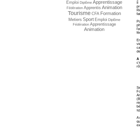
Apprentissage
Emploi
I
Diplôme
pr
Animation
Apprentis
Fédération
Ri
Tourisme
Formation
CFA
fa
Sport
Metiers
Emploi
Diplôme
Po
Apprentissage
Fédération
ph
Animation
l’
fé
En
vi
ca
de
A
c’
rô
Se
Fo
An
(B
ni
bé
sp
A 
qu
ex