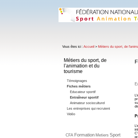
Vous êtes ici :
Accueil
>
Métiers du sport, de l'anim
Métiers du sport, de
F
l'animation et du
tourisme
Témoignages
E
Fiches métiers
Educateur sportif
L’
Entraîneur sportif
pr
su
Animateur socioculturel
di
Les entreprises qui recrutent
Vidéo
P
L’
in
C’
Formation
Sport
CFA
Metiers
gr