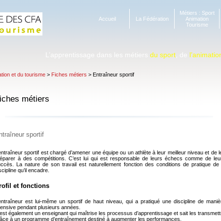
Métiers : Sport
Accueil
La Fédération
Animation
Tourisme
L’apprentissage dans les métiers
du sport
, de
l’animatio
ation et du tourisme
>
Fiches métiers
> Entraîneur sportif
iches métiers
ntraîneur sportif
entraîneur sportif est chargé d’amener une équipe ou un athlète à leur meilleur niveau et de l
éparer à des compétitions. C’est lui qui est responsable de leurs échecs comme de leu
ccès. La nature de son travail est naturellement fonction des conditions de pratique de 
scipline qu’il encadre.
rofil et fonctions
entraîneur est lui-même un sportif de haut niveau, qui a pratiqué une discipline de maniè
tensive pendant plusieurs années.
est également un enseignant qui maîtrise les processus d’apprentissage et sait les transmett
âce à un programme d’entraînement destiné à augmenter les performances.