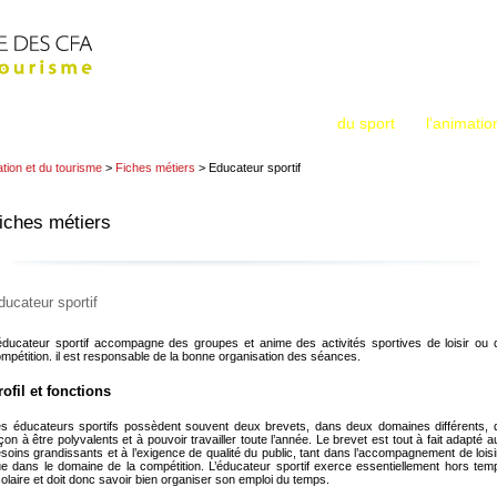
Métiers : Sport
Accueil
La Fédération
Animation
Tourisme
L’apprentissage dans les métiers
du sport
, de
l’animatio
ation et du tourisme
>
Fiches métiers
> Educateur sportif
iches métiers
ducateur sportif
éducateur sportif accompagne des groupes et anime des activités sportives de loisir ou 
mpétition. il est responsable de la bonne organisation des séances.
rofil et fonctions
s éducateurs sportifs possèdent souvent deux brevets, dans deux domaines différents, 
çon à être polyvalents et à pouvoir travailler toute l’année. Le brevet est tout à fait adapté a
soins grandissants et à l’exigence de qualité du public, tant dans l’accompagnement de loisi
e dans le domaine de la compétition. L’éducateur sportif exerce essentiellement hors tem
olaire et doit donc savoir bien organiser son emploi du temps.