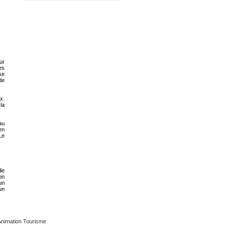
ur
es
se
de
x.
la
au
en
Le
le
on
un
un
Animation Tourisme