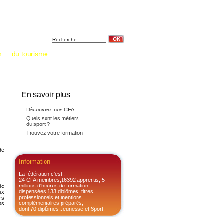
Formation &
Tout sur
Annuaires &
diplômes
l'apprentissage
Documentations
n
et
du tourisme
: un saut vers l’emploi
En savoir plus
Découvrez nos CFA
Quels sont les métiers
du sport ?
Trouvez votre formation
de
Information
La fédération c'est :
24 CFA membres,16392 apprentis, 5
millions d'heures de formation
de
dispensées.133 diplômes, titres
ux
professionnels et mentions
rs
complémentaires préparés,
ps
dont 70 diplômes Jeunesse et Sport.