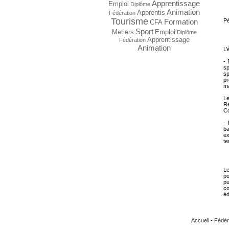
Apprentissage
Emploi
Diplôme
Animation
Apprentis
Fédération
Tourisme
Pé
Formation
CFA
Sport
Metiers
Emploi
Diplôme
Apprentissage
Fédération
Animation
L’
- 
sp
sp
pr
ma
L
Re
Co
- 
ba
ex
te
Le
po
pu
co
éd
Accueil
-
Fédér