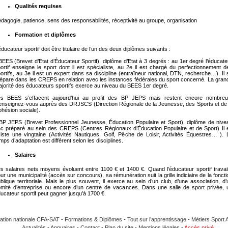
Qualités requises
dagogie, patience, sens des responsabilités, réceptivité au groupe, organisation
Formation et diplômes
éducateur sportif doit être titulaire de l’un des deux diplômes suivants :
BEES (Brevet d’Etat d’Éducateur Sportif), diplôme d’Etat à 3 degrés : au 1er degré l’éducate
ortif enseigne le sport dont il est spécialiste, au 2e il est chargé du perfectionnement d
ortifs, au 3e il est un expert dans sa discipline (entraîneur national, DTN, recherche…). Il 
épare dans les CREPS en relation avec les instances fédérales du sport concerné. La gran
jorité des éducateurs sportifs exerce au niveau du BEES 1er degré.
es BEES s’effacent aujourd’hui au profit des BP JEPS mais restent encore nombreu
nseignez-vous auprès des DRJSCS (Direction Régionale de la Jeunesse, des Sports et de 
hésion sociale).
BP JEPS (Brevet Professionnel Jeunesse, Éducation Populaire et Sport), diplôme de nive
c préparé au sein des CREPS (Centres Régionaux d’Éducation Populaire et de Sport) Il 
iste une vingtaine (Activités Nautiques, Golf, Pêche de Loisir, Activités Équestres… ). 
mps d’adaptation est différent selon les disciplines.
Salaires
s salaires nets moyens évoluent entre 1100 € et 1400 €. Quand l’éducateur sportif travail
ur une municipalité (accès sur concours), sa rémunération suit la grille indiciaire de la foncti
blique territoriale. Mais le plus souvent, il exerce au sein d’un club, d’une association, d’
mité d’entreprise ou encore d’un centre de vacances. Dans une salle de sport privée, 
ucateur sportif peut gagner jusqu’à 1700 €.
ation nationale CFA-SAT
-
Formations & Diplômes
-
Tout sur l’apprentissage
-
Métiers Sport 
Actualités
-
Annuaires
-
Contact
-
Plan du site
-
Mentions légales
-
Accès privé