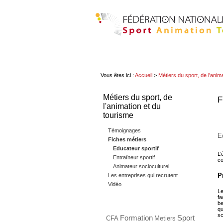
Vous êtes ici :
Accueil
>
Métiers du sport, de l'anim
Métiers du sport, de
F
l'animation et du
tourisme
Témoignages
E
Fiches métiers
Educateur sportif
L’
Entraîneur sportif
co
Animateur socioculturel
P
Les entreprises qui recrutent
Vidéo
Le
fa
be
qu
sc
Formation
Sport
CFA
Metiers