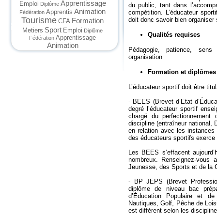
Apprentissage
Emploi
Diplôme
du public, tant dans l’accom
Animation
Apprentis
compétition. L’éducateur sport
Fédération
Tourisme
doit donc savoir bien organiser
Formation
CFA
Sport
Metiers
Emploi
Diplôme
Qualités requises
Apprentissage
Fédération
Animation
Pédagogie, patience, sens 
organisation
Formation et diplômes
L’éducateur sportif doit être tit
- BEES (Brevet d’Etat d’Éducat
degré l’éducateur sportif ensei
chargé du perfectionnement 
discipline (entraîneur nationa
en relation avec les instances
des éducateurs sportifs exerce
Les BEES s’effacent aujourd’
nombreux. Renseignez-vous a
Jeunesse, des Sports et de la 
- BP JEPS (Brevet Profession
diplôme de niveau bac pré
d’Éducation Populaire et de 
Nautiques, Golf, Pêche de Lois
est différent selon les disciplin