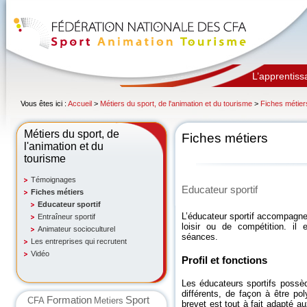
L’apprentiss
Vous êtes ici :
Accueil
>
Métiers du sport, de l'animation et du tourisme
>
Fiches métier
Métiers du sport, de
Fiches métiers
l'animation et du
tourisme
Témoignages
Educateur sportif
Fiches métiers
Educateur sportif
L’éducateur sportif accompagne
Entraîneur sportif
loisir ou de compétition. il
Animateur socioculturel
séances.
Les entreprises qui recrutent
Vidéo
Profil et fonctions
Les éducateurs sportifs poss
différents, de façon à être pol
Formation
Sport
CFA
Metiers
brevet est tout à fait adapté a