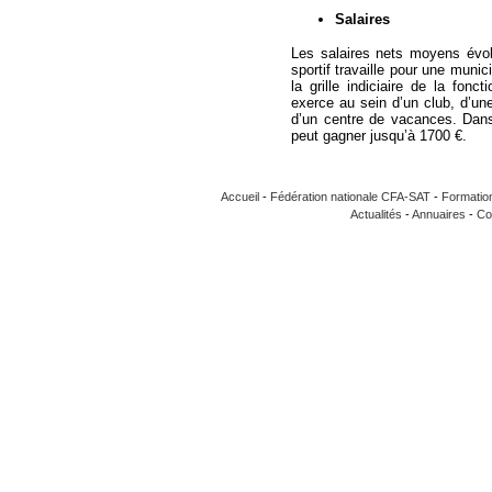
Salaires
Les salaires nets moyens évol
sportif travaille pour une munic
la grille indiciaire de la fonct
exerce au sein d’un club, d’un
d’un centre de vacances. Dans 
peut gagner jusqu’à 1700 €.
Accueil
-
Fédération nationale CFA-SAT
-
Formatio
Actualités
-
Annuaires
-
Co