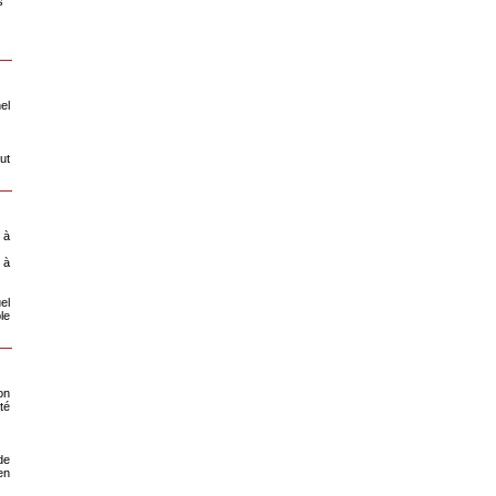
s
el
ut
 à
 à
el
le
on
té
de
en