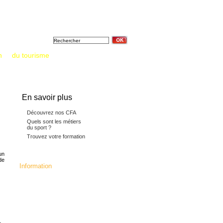
Formation &
Tout sur
Annuaires &
diplômes
l'apprentissage
Documentations
n
et
du tourisme
: un saut vers l’emploi
En savoir plus
Découvrez nos CFA
Quels sont les métiers
du sport ?
Trouvez votre formation
un
de
Information
La fédération c'est :
24 CFA membres,16392 apprentis, 5
millions d'heures de formation
dispensées.133 diplômes, titres
professionnels et mentions
complémentaires préparés,
dont 70 diplômes Jeunesse et Sport.