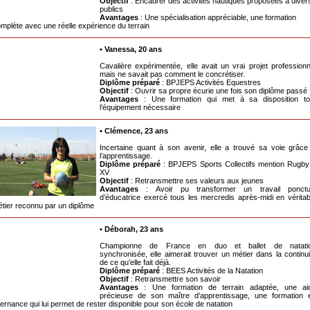
Objectif
: Encadrer des activités nautiques proposées à diver
publics
Avantages
: Une spécialisation appréciable, une formation
mplète avec une réelle expérience du terrain
• Vanessa, 20 ans
Cavalière expérimentée, elle avait un vrai projet professionn
mais ne savait pas comment le concrétiser.
Diplôme préparé
: BPJEPS Activités Equestres
Objectif
: Ouvrir sa propre écurie une fois son diplôme passé
Avantages
: Une formation qui met à sa disposition to
l’équipement nécessaire
• Clémence, 23 ans
Incertaine quant à son avenir, elle a trouvé sa voie grâce
l’apprentissage.
Diplôme préparé
: BPJEPS Sports Collectifs mention Rugby
XV
Objectif
: Retransmettre ses valeurs aux jeunes
Avantages
: Avoir pu transformer un travail ponctu
d’éducatrice exercé tous les mercredis après-midi en véritab
tier reconnu par un diplôme
• Déborah, 23 ans
Championne de France en duo et ballet de natati
synchronisée, elle aimerait trouver un métier dans la continui
de ce qu’elle fait déjà.
Diplôme préparé
: BEES Activités de la Natation
Objectif
: Retransmettre son savoir
Avantages
: Une formation de terrain adaptée, une ai
précieuse de son maître d’apprentissage, une formation 
ternance qui lui permet de rester disponible pour son école de natation