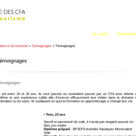
Métiers : Sport
Accueil
La Fédération
Animation
Tourisme
L’apprentissage dans les métiers
du sport
, de
l’animatio
ation et du tourisme
>
Témoignages
> Témoignages
émoignages
émoignages
s ont entre 18 et 26 ans, ils sont passés ou souhaitent passer par un CFA pour obtenir 
plôme et une expérience solide afin d’exercer efficacement leur métier dans le domaine 
animation ou du sport. Ils expliquent en quoi la formation en apprentissage a changé leur vie.
• Yves, 23 ans
Sportif et passionné de voile, il n’avait pas imaginé pouvoir en
faire son métier.
Diplôme préparé
: BPJEPS Activités Nautiques Monovalent
Voile