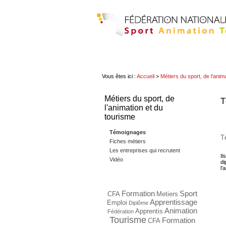
Vous êtes ici :
Accueil
>
Métiers du sport, de l'anim
Métiers du sport, de
T
l'animation et du
tourisme
Témoignages
T
Fiches métiers
Les entreprises qui recrutent
Il
Vidéo
di
l’
Formation
Sport
CFA
Metiers
Apprentissage
Emploi
Diplôme
Animation
Apprentis
Fédération
Tourisme
Formation
CFA