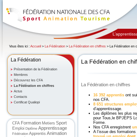
L’apprentiss
Vous êtes ici :
Accueil
>
La Fédération
>
La Fédération en chiffres
> La Fédération en c
La Fédération
La Fédération en chif
Présentation de la Fédération
Membres
Découvrez les CFA
La Fédération en chiffres
La Fédération en chiffres
Actus
16 392 apprentis
ont su
Contacts
nos CFA.
Certificat Qualiopi
8 651 structures emplo
d’apprentissage.
Les diplômes les plus r
pour Tous,le BPJEPS Loi
Formation
Sport
Forme.
CFA
Metiers
Nos CFA enregistrent
un
Apprentissage
Emploi
Diplôme
A l’issue des formations
Animation
Apprentis
Fédération
trouvé un emploi
dont 