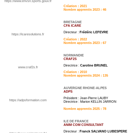
https://www.envsn.sports.gouv.fr
Création : 2021
Nombre apprentis 2023 : 46
BRETAGNE
CFA ICARE
Directeur :
Frédéric LEFEVRE
https://icaresolutions.fr
Création : 2022
Nombre apprentis 2023 : 67
NORMANDIE
CRAF2S
Directrice :
Caroline BRUNEL
www.craf2s.fr
Création : 2010
Nombre apprentis 2024 : 135
AUVERGNE RHONE-ALPES
ADPS
Président : Jean-Pierre LAUBY
https://adpsformation.com
Directrice : Marion KELLIN JARRON
Nombre apprentis 2025 : 78
ILE DE FRANCE
ANIM COM CONSULTANT
Directeur :
Franck SALVANO LUBESPERE