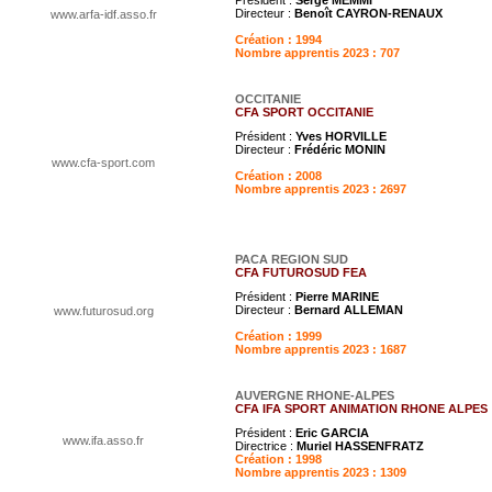
Directeur :
Benoît CAYRON-RENAUX
www.arfa-idf.asso.fr
Création : 1994
Nombre apprentis 2023 : 707
OCCITANIE
CFA SPORT OCCITANIE
Président :
Yves HORVILLE
Directeur :
Frédéric MONIN
www.cfa-sport.com
Création : 2008
Nombre apprentis 2023 : 2697
PACA REGION SUD
CFA FUTUROSUD FEA
Président :
Pierre MARINE
Directeur :
Bernard ALLEMAN
www.futurosud.org
Création : 1999
Nombre apprentis 2023 : 1687
AUVERGNE RHONE-ALPES
CFA IFA SPORT ANIMATION RHONE ALPES
Président :
Eric GARCIA
www.ifa.asso.fr
Directrice :
Muriel HASSENFRATZ
Création : 1998
Nombre apprentis 2023 : 1309