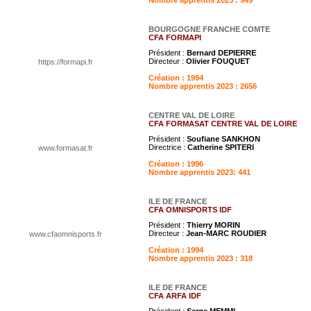
BOURGOGNE FRANCHE COMTE
CFA FORMAPI
Président :
Bernard DEPIERRE
Directeur :
Olivier FOUQUET
https://formapi.fr
Création : 1994
Nombre apprentis 2023 : 2656
CENTRE VAL DE LOIRE
CFA FORMASAT CENTRE VAL DE LOIRE
Président :
Soufiane SANKHON
Directrice :
Catherine SPITERI
www.formasat.fr
Création : 1996
Nombre apprentis 2023: 441
ILE DE FRANCE
CFA OMNISPORTS IDF
Président :
Thierry MORIN
Directeur :
Jean-MARC ROUDIER
www.cfaomnisports.fr
Création : 1994
Nombre apprentis 2023 : 318
ILE DE FRANCE
CFA ARFA IDF
Président :
Serge MEMMI