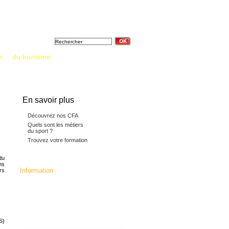
Formation &
Tout sur
Annuaires &
diplômes
l'apprentissage
Documentations
n
et
du tourisme
: un saut vers l’emploi
En savoir plus
Découvrez nos CFA
Quels sont les métiers
du sport ?
Trouvez votre formation
du
ns
Information
rs
La fédération c'est :
24 CFA membres,16392 apprentis, 5
millions d'heures de formation
dispensées.133 diplômes, titres
professionnels et mentions
complémentaires préparés,
dont 70 diplômes Jeunesse et Sport.
S)