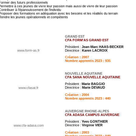
Former des futurs professionnels
Permettre à ces jeunes de vivre leur passion mais aussi de vivre de leur passion
Contribuer à l’épanouissement de l’individu
Proposer des formations en adéquation avec les besoins et les réalités du terrain
Rendre les jeunes opérationnels et compétents
GRAND EST
CFA FORM'AS GRAND EST
Président :
Jean-Marc HAAS-BECKER
www.form-as.fr
Directrice :
Karen LACROIX
Création : 2007
Nombre apprentis 2023 : 935
NOUVELLE AQUITAINE
CFA SANA NOUVELLE AQUITAINE
Président :
Marie BAGGIO
Directrice :
Marie DEVAUD
www.cfasat.fr
Création : 2004
Nombre apprentis 2023 : 440
AUVERGNE RHONE-ALPES
CFA ADASA CAMPUS AUVERGNE
Président :
Yves GONTHIER
Directrice :
Virginie VIER
www.cfa-adasa.com
Création : 2003
Nombre apprentis 2023 : 949