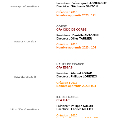
Présidente :
Véronique LAGOURGUE
www.aprunformation.fr
Directrice :
Stéphanie SALTON
Création : 2016
Nombre apprentis 2023 : 121
CORSE
CFA CSJC DE CORSE
Présidente :
Danielle ANTONINI
Directeur :
Gilles TARNIER
www.csjc.corsica
Création : 2018
Nombre apprentis 2023 : 104
HAUTS DE FRANCE
CFA ESSAS
Président :
Ahmed ZOUAD
Directeur :
Philippe LORENZO
www.cfa-essas.fr
Création : 2012
Nombre apprentis 2023 : 924
ILE DE FRANCE
CFA IFAC
Président :
Philippe SUEUR
Directrice :
Fabrice MILLOT
https://ifac-formation.fr
Création : 2020