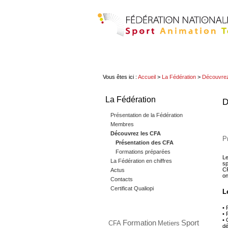
Vous êtes ici :
Accueil
>
La Fédération
>
Découvre
La Fédération
D
Présentation de la Fédération
Membres
Découvrez les CFA
P
Présentation des CFA
Formations préparées
Le
La Fédération en chiffres
sp
CF
Actus
on
Contacts
Certificat Qualiopi
L
• 
• 
• 
Formation
Sport
CFA
Metiers
dé