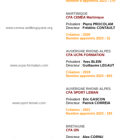
Nombre d'apprentis 2023 : 170
MARTINIQUE
CFA CEMEA Martinique
Président :
Pierre PROCOLAM
www.cemea-antillesguyane.org
Directeur :
Frédéric CONTAULT
Création : 2020
Nombre apprentis 2023 : 31
AUVERGNE RHONE-ALPES
CFA UCPA FORMATION
Président :
Yves BLEIN
www.ucpa-formation.com
Directeur :
Guillaume LEGAUT
Création : 2019
Nombre apprentis 2023 : 843
AUVERGNE RHONE-ALPES
CFA SPORT LEMAN
Président :
Eric GASCON
www.sport-leman.com
Directeur :
Patrick CORREIA
Création : 2021
Nombre apprentis 2023 : 193
BRETAGNE
CFA I2N
Directeur :
Alex CORNU