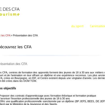
Métiers : Sport
Accueil
La Fédération
Animation
Tourisme
L’apprentissage dans les métiers
du sport
, de
l’animatio
z les CFA
> Présentation des CFA
écouvrez les CFA
résentation des CFA
s CFA, centres de formation des apprentis forment des jeunes de 18 à 30 ans aux métiers 
ort et de l’animation en leur offrant un diplôme et une expérience reconnus. Les plus ancie
A, crées en Bourgogne, en IDF, et Centre existent depuis une vingtaine d’année. Les dernie
t été crées dans les DOM TOM.
es objectifs
Proposer des contrats d’apprentissage avec formation théorique et formation pratique
Favoriser l’insertion professionnelle des jeunes de 18 à 30 ans
Offrir une qualification professionnelle sanctionnée par un diplôme (BP JEPS, BEES, DE JEP
livré par le Ministère de la Jeunesse et des Sports.