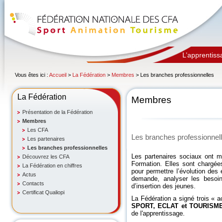
L’apprentiss
Vous êtes ici :
Accueil
>
La Fédération
>
Membres
> Les branches professionnelles
La Fédération
Membres
Présentation de la Fédération
Membres
Les CFA
Les branches professionnel
Les partenaires
Les branches professionnelles
Les partenaires sociaux ont 
Découvrez les CFA
Formation. Elles sont chargé
La Fédération en chiffres
pour permettre l’évolution des 
Actus
demande, analyser les besoin
Contacts
d’insertion des jeunes.
Certificat Qualiopi
La Fédération a signé trois « 
SPORT, ECLAT et TOURISM
de l'apprentissage.