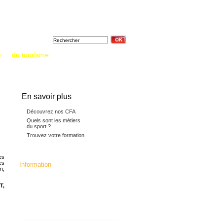
Formation &
Tout sur
Annuaires &
diplômes
l'apprentissage
Documentations
n
et
du tourisme
: un saut vers l’emploi
En savoir plus
Découvrez nos CFA
Quels sont les métiers
du sport ?
Trouvez votre formation
es
es
Information
n,
La fédération c'est :
24 CFA membres,16392 apprentis, 5
T,
millions d'heures de formation
dispensées.133 diplômes, titres
professionnels et mentions
complémentaires préparés,
dont 70 diplômes Jeunesse et Sport.