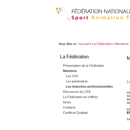
Vous êtes ici :
Accueil
>
La Fédération
>
Membres
La Fédération
M
Présentation de la Fédération
Membres
Les CFA
Les partenaires
L
Les branches professionnelles
Découvrez les CFA
Le
so
La Fédération en chiffres
em
Actus
me
Contacts
La
Certificat Qualiopi
E
Le