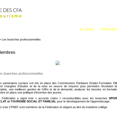
Métiers : Sport
Accueil
La Fédération
Animation
Tourisme
L’apprentissage dans les métiers
du sport
, de
l’animatio
> Les branches professionnelles
embres
es branches professionnelles
s partenaires sociaux ont mis en place des Commissions Paritaires Emploi Formation. Ell
nt chargées d’études et de la mise en oeuvre de moyens pour permettre l’évolution d
plois, une meilleure gestion de l’offre et de la demande, analyser les besoins en formatio
ttre en place une politique d’insertion des jeunes.
 Fédération a signé trois « accords cadre » reconductibles avec les branches
SPOR
CLAT et TOURISME SOCIAL ET FAMILIAL
pour le développement de l'apprentissage.
s trois CPNEF
sont membres de la Fédération et siègent au titre du troisième collège.