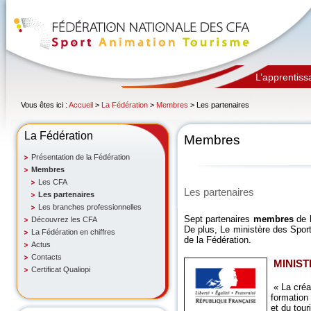
L’apprentiss
Vous êtes ici :
Accueil
>
La Fédération
>
Membres
> Les partenaires
La Fédération
Membres
Présentation de la Fédération
Membres
Les CFA
Les partenaires
Les partenaires
Les branches professionnelles
Sept partenaires
membres
de l
Découvrez les CFA
De plus, Le ministère des Spor
La Fédération en chiffres
de la Fédération.
Actus
Contacts
MINIST
Certificat Qualiopi
« La créa
formation 
et du tour