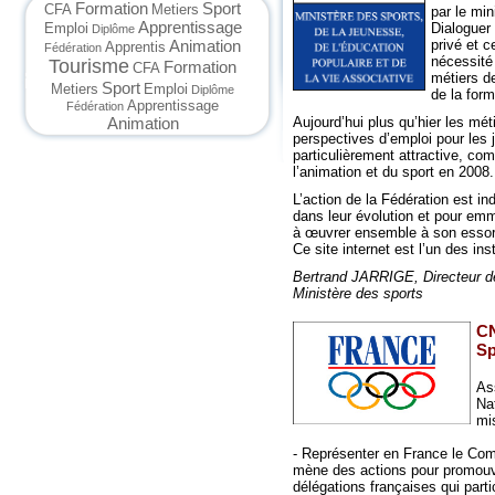
Formation
Sport
CFA
Metiers
par le min
Apprentissage
Dialoguer
Emploi
Diplôme
privé et 
Animation
Apprentis
Fédération
nécessité
Tourisme
Formation
CFA
métiers de
Sport
Metiers
Emploi
Diplôme
de la form
Apprentissage
Fédération
Aujourd’hui plus qu’hier les mét
Animation
perspectives d’emploi pour les 
particulièrement attractive, co
l’animation et du sport en 2008.
L’action de la Fédération est i
dans leur évolution et pour emm
à œuvrer ensemble à son essor
Ce site internet est l’un des i
Bertrand JARRIGE, Directeur d
Ministère des sports
CN
Sp
As
Na
mi
- Représenter en France le Comit
mène des actions pour promouvo
délégations françaises qui part