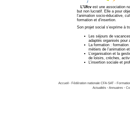
L’Ufcv
est une association na
but non lucratif. Elle a pour ob
l’animation socio-éducative, cul
formation et d’insertion.
Son projet social s’exprime à t
Les séjours de vacances 
adaptés organisés pour ad
La formation : formation 
métiers de l’animation e
L’organisation et la gest
de loisirs, crèches, acti
L’insertion sociale et pro
Accueil
-
Fédération nationale CFA-SAT
-
Formatio
Actualités
-
Annuaires
-
Co