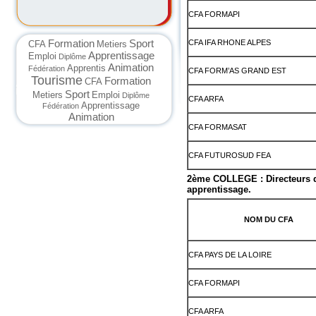
CFA FORMAPI
Formation
Sport
CFA IFA RHONE ALPES
CFA
Metiers
Apprentissage
Emploi
Diplôme
Animation
Apprentis
Fédération
CFA FORM’AS GRAND EST
Tourisme
Formation
CFA
Sport
Metiers
Emploi
Diplôme
CFA ARFA
Apprentissage
Fédération
Animation
CFA FORMASAT
CFA FUTUROSUD FEA
2ème COLLEGE : Directeurs de
apprentissage.
NOM DU CFA
CFA PAYS DE LA LOIRE
CFA FORMAPI
CFA ARFA