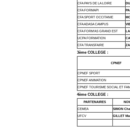
CFA PAYS DE LA LOIRE
DU
CFA FORMAPI
PA
CFA SPORT OCCITANIE
MO
CFA ADASA CAMPUS
VI
CFA FORM’AS GRAND EST
LA
UCPA FORMATION
CA
CFA TRANSFAIRE
ZA
3ème COLLEGE :
CPNEF
CPNEF SPORT
CPNEF ANIMATION
CPNEF TOURISME SOCIAL ET FAM
4ème COLLEGE :
PARTENAIRES
NOM
CEMEA
SIMON Char
UFCV
GILLET Ma