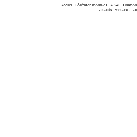
Accueil
-
Fédération nationale CFA-SAT
-
Formatio
Actualités
-
Annuaires
-
Co