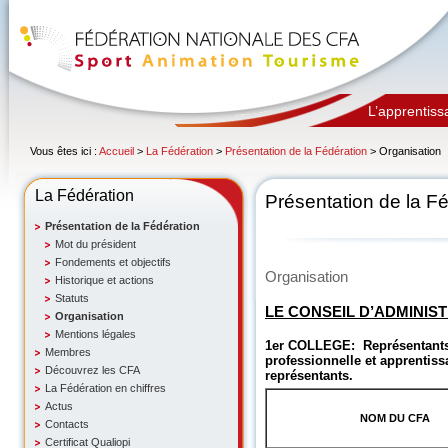
L’apprentiss
Vous êtes ici :
Accueil
>
La Fédération
>
Présentation de la Fédération
> Organisation
La Fédération
Présentation de la F
Présentation de la Fédération
Mot du président
Fondements et objectifs
Organisation
Historique et actions
Statuts
LE CONSEIL D’ADMINISTR
Organisation
Mentions légales
1er COLLEGE: Représentants 
Membres
professionnelle et apprentiss
Découvrez les CFA
représentants.
La Fédération en chiffres
Actus
NOM DU CFA
Contacts
Certificat Qualiopi