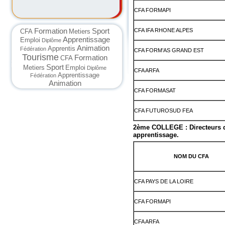
CFA FORMAPI
Formation
Sport
CFA IFA RHONE ALPES
CFA
Metiers
Apprentissage
Emploi
Diplôme
Animation
Apprentis
Fédération
CFA FORM’AS GRAND EST
Tourisme
Formation
CFA
Sport
Metiers
Emploi
Diplôme
CFA ARFA
Apprentissage
Fédération
Animation
CFA FORMASAT
CFA FUTUROSUD FEA
2ème COLLEGE : Directeurs de
apprentissage.
NOM DU CFA
CFA PAYS DE LA LOIRE
CFA FORMAPI
CFA ARFA