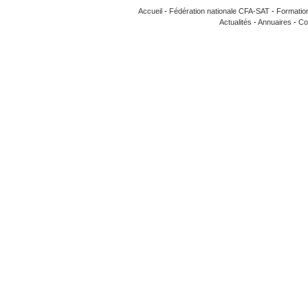
Accueil
-
Fédération nationale CFA-SAT
-
Formatio
Actualités
-
Annuaires
-
Co