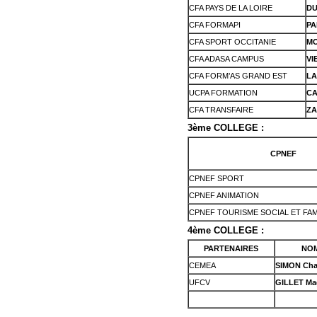
CFA PAYS DE LA LOIRE
DU
CFA FORMAPI
PA
CFA SPORT OCCITANIE
MO
CFA ADASA CAMPUS
VI
CFA FORM’AS GRAND EST
LA
UCPA FORMATION
CA
CFA TRANSFAIRE
ZA
3ème COLLEGE :
CPNEF
CPNEF SPORT
CPNEF ANIMATION
CPNEF TOURISME SOCIAL ET FAM
4ème COLLEGE :
PARTENAIRES
NOM
CEMEA
SIMON Char
UFCV
GILLET Ma