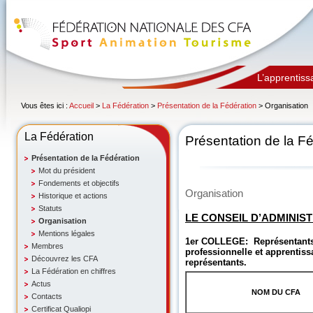
L’apprentiss
Vous êtes ici :
Accueil
>
La Fédération
>
Présentation de la Fédération
> Organisation
La Fédération
Présentation de la F
Présentation de la Fédération
Mot du président
Fondements et objectifs
Organisation
Historique et actions
Statuts
LE CONSEIL D’ADMINISTR
Organisation
Mentions légales
1er COLLEGE: Représentants 
Membres
professionnelle et apprentiss
Découvrez les CFA
représentants.
La Fédération en chiffres
Actus
NOM DU CFA
Contacts
Certificat Qualiopi