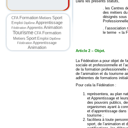
Dans les présents statuts,
. les Centres 
des métiers du 
désignés sous 
Formation
Sport
CFA
Metiers
Professionnell
Apprentissage
Emploi
Diplôme
Animation
Apprentis
. l’association
Fédération
Tourisme
le terme « la F
Formation
CFA
Sport
Metiers
Emploi
Diplôme
Apprentissage
Fédération
Animation
Article 2 – Objet.
La Fédération a pour objet de favo
sociale et professionnelle et l
de la formation professionnelle 
de l’animation et du tourisme a
adhérentes de formations initia
Pour cela la Fédération :
représentera, au plan na
et Apprentissage et leur
des pouvoirs publics, des 
organismes ayant à conn
et d’apprentissage dans 
tourisme ;
facilitera à toute person
sport, de l’animation et 