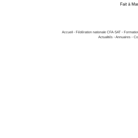
Fait à Ma
Accueil
-
Fédération nationale CFA-SAT
-
Formatio
Actualités
-
Annuaires
-
Co