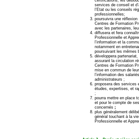
certifications, les débou
services de conseil et 
l’Etat ou les conseils r
professionnelles
poursuivra une réflexion 
Centres de Formation Pro
avec les partenaires,
diffusera et fera connaît
Professionnelle et Appre
l’information et la commu
notamment en entretenan
poursuivant les mê
développera partenariat,
assurant la circulation ré
Centres de Formation Pro
mise en commun de leurs
l’information des salari
administrateurs ;
proposera des services e
études, expertises, et r
;
pourra mettre en place t
et pour le compte de se
concernés
;
plus généralement délibér
général touchant à la vi
Professionnelle et Appre