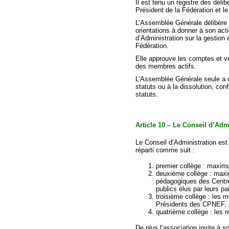
Il est tenu un registre des déli
Président de la Fédération et l
L’Assemblée Générale délibère su
orientations à donner à son acti
d’Administration sur la gestion e
Fédération.
Elle approuve les comptes et vo
des membres actifs.
L’Assemblée Générale seule a qu
statuts ou à la dissolution, c
statuts.
Article 10 – Le Conseil d’Adm
Le Conseil d’Administration est
réparti comme suit :
premier collège : maxim
deuxième collège : maxi
pédagogiques des Centre
publics élus par leurs pai
troisième collège : les 
Présidents des CPNEF, o
quatrième collège : les
De plus l’association invite à 