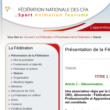
L’apprentiss
Vous êtes ici :
Accueil
>
La Fédération
>
Présentation de la Fédération
> Statuts
La Fédération
Présentation de la F
Présentation de la Fédération
Mot du président
Fondements et objectifs
Statuts
Historique et actions
Statuts
TITRE 1 
Organisation
Mentions légales
Article 1 – Dénomination.
Membres
Découvrez les CFA
Une association régie par la L
1901, dénommée : Fédération
La Fédération en chiffres
Professionnelle et Apprentiss
Actus
est constituée.
Contacts
Certificat Qualiopi