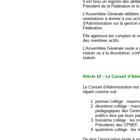
Il est tenu un registre des déli
Président de la Fédération et l
L’Assemblée Générale délibère su
orientations à donner à son acti
d’Administration sur la gestion e
Fédération.
Elle approuve les comptes et vo
des membres actifs.
L’Assemblée Générale seule a qu
statuts ou à la dissolution, c
statuts.
Article 10 – Le Conseil d’Adm
Le Conseil d’Administration est
réparti comme suit :
premier collège : maxim
deuxième collège : maxi
pédagogiques des Centre
publics élus par leurs pai
troisième collège : les 
Présidents des CPNEF, o
quatrième collège : les
De plus l’association invite à 