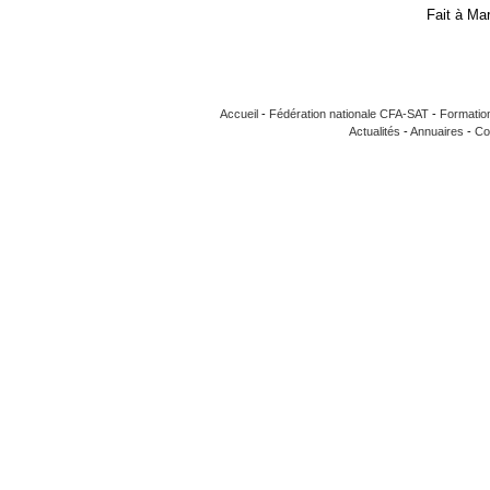
Fait à Ma
Accueil
-
Fédération nationale CFA-SAT
-
Formatio
Actualités
-
Annuaires
-
Co