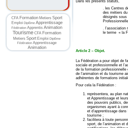
Dans les présents statuts,
. les Centres 
des métiers du 
désignés sous 
Formation
Sport
CFA
Metiers
Professionnell
Apprentissage
Emploi
Diplôme
Animation
Apprentis
. l’association
Fédération
Tourisme
le terme « la F
Formation
CFA
Sport
Metiers
Emploi
Diplôme
Apprentissage
Fédération
Animation
Article 2 – Objet.
La Fédération a pour objet de favo
sociale et professionnelle et l
de la formation professionnelle 
de l’animation et du tourisme a
adhérentes de formations initia
Pour cela la Fédération :
représentera, au plan na
et Apprentissage et leur
des pouvoirs publics, des 
organismes ayant à conn
et d’apprentissage dans 
tourisme ;
facilitera à toute person
sport, de l’animation et 