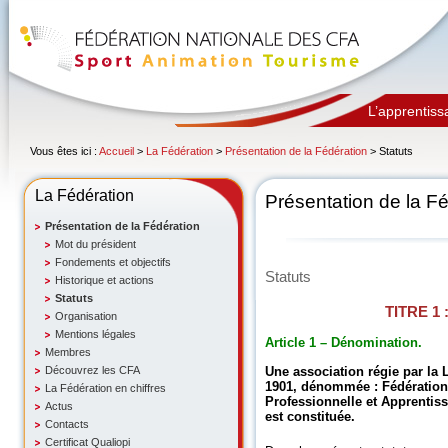
L’apprentiss
Vous êtes ici :
Accueil
>
La Fédération
>
Présentation de la Fédération
> Statuts
La Fédération
Présentation de la F
Présentation de la Fédération
Mot du président
Fondements et objectifs
Statuts
Historique et actions
Statuts
TITRE 1 
Organisation
Mentions légales
Article 1 – Dénomination.
Membres
Découvrez les CFA
Une association régie par la L
1901, dénommée : Fédération
La Fédération en chiffres
Professionnelle et Apprentiss
Actus
est constituée.
Contacts
Certificat Qualiopi