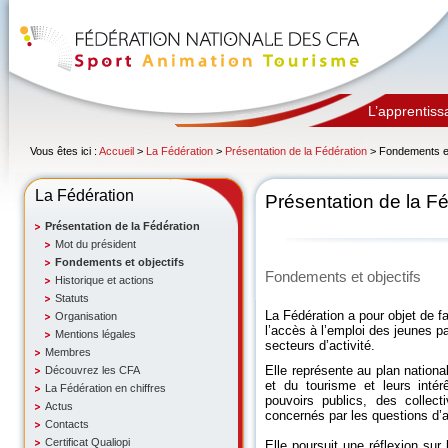
L’apprentiss
Vous êtes ici :
Accueil
>
La Fédération
>
Présentation de la Fédération
> Fondements et
La Fédération
Présentation de la F
Présentation de la Fédération
Mot du président
Fondements et objectifs
Fondements et objectifs
Historique et actions
Statuts
La Fédération a pour objet de fav
Organisation
l’accès à l’emploi des jeunes 
Mentions légales
secteurs d’activité.
Membres
Elle représente au plan nationa
Découvrez les CFA
et du tourisme et leurs inté
La Fédération en chiffres
pouvoirs publics, des collecti
Actus
concernés par les questions d’
Contacts
Certificat Qualiopi
Elle poursuit une réflexion su