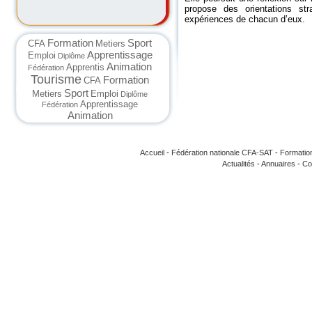
propose des orientations str
expériences de chacun d’eux.
Formation
Sport
CFA
Metiers
Apprentissage
Emploi
Diplôme
Animation
Apprentis
Fédération
Tourisme
Formation
CFA
Sport
Metiers
Emploi
Diplôme
Apprentissage
Fédération
Animation
Accueil
-
Fédération nationale CFA-SAT
-
Formatio
Actualités
-
Annuaires
-
Co