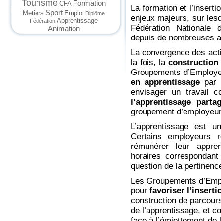
Tourisme
Formation
CFA
La
formation et l’inserti
Sport
Metiers
Emploi
Diplôme
enjeux majeurs, sur lesq
Apprentissage
Fédération
Fédération Nationale 
Animation
depuis de nombreuses 
La convergence des acti
la fois, la
construction
Groupements d’Employe
en apprentissage
par 
envisager un travail 
l’apprentissage part
groupement d’employeur
L’apprentissage est u
Certains employeurs re
rémunérer leur appre
horaires correspondant
question de la pertinen
Les Groupements d’Emplo
pour
favoriser l’insert
construction de parcour
de l’apprentissage, et co
face à l’émiettement de l