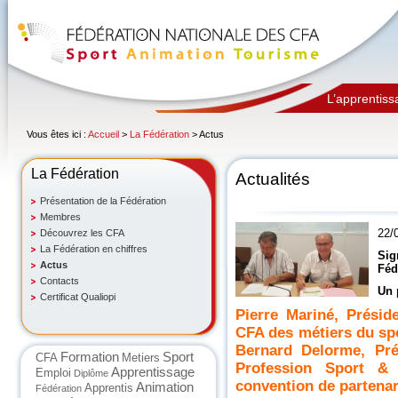
L’apprentiss
Vous êtes ici :
Accueil
>
La Fédération
> Actus
La Fédération
Actualités
Présentation de la Fédération
Membres
22/
Découvrez les CFA
La Fédération en chiffres
Sig
Actus
Féd
Contacts
Un 
Certificat Qualiopi
Pierre Mariné, Présid
CFA des métiers du spo
Bernard Delorme, Pré
Formation
Sport
CFA
Metiers
Profession Sport & 
Apprentissage
Emploi
Diplôme
convention de partenar
Animation
Apprentis
Fédération