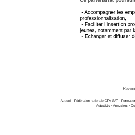
Ce partenariat poursuit 
- Accompagner les empl
professionnalisation,
- Faciliter l’insertion pr
jeunes, notamment par la
- Echanger et diffuser de
Revenir
Accueil
-
Fédération nationale CFA-SAT
-
Formatio
Actualités
-
Annuaires
-
Co